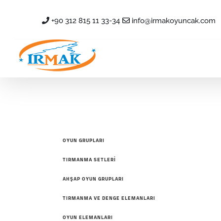
Skip
+90 312 815 11 33-34
info@irmakoyuncak.com
to
content
İNT
OYUN GRUPLARI
TIRMANMA SETLERİ
AHŞAP OYUN GRUPLARI
TIRMANMA VE DENGE ELEMANLARI
OYUN ELEMANLARI