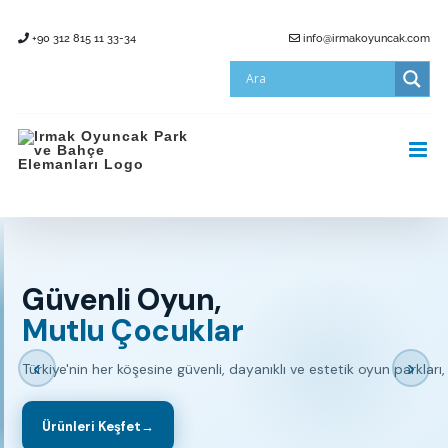
Skip
+90 312 815 11 33-34
info@irmakoyuncak.com
to
content
Güvenli Oyun,
Mutlu Çocuklar
‹
›
Türkiye'nin her köşesine güvenli, dayanıklı ve estetik oyun parkları,
Ürünleri Keşfet
→