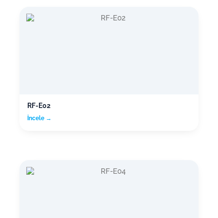
RF-E02
İncele →