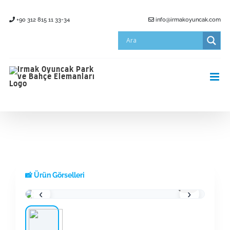
Skip
+90 312 815 11 33-34
info@irmakoyuncak.com
to
content
📸 Ürün Görselleri
1 / 1
‹
›