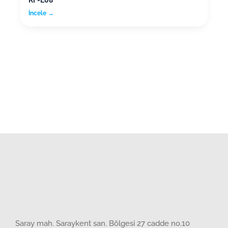
İncele →
Saray mah. Saraykent san. Bölgesi 27 cadde no.10