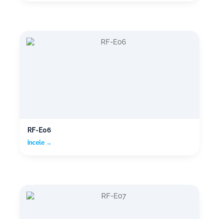
RF-E06
İncele →