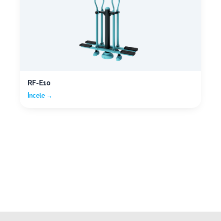
RF-E10
İncele →