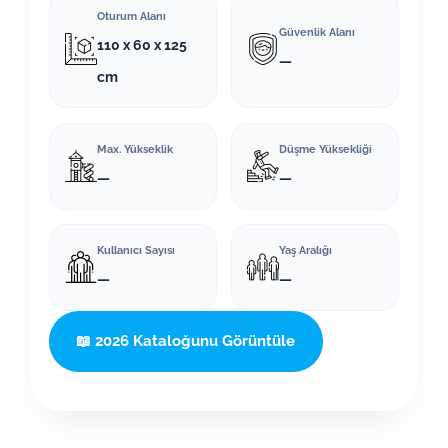
Oturum Alanı
Güvenlik Alanı
110 x 60 x 125
—
cm
Max. Yükseklik
Düşme Yüksekliği
—
—
Kullanıcı Sayısı
Yaş Aralığı
—
—
📖 2026 Kataloğunu Görüntüle