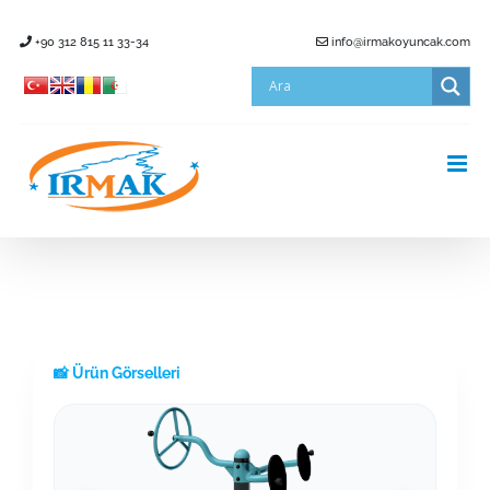
Skip
+90 312 815 11 33-34
info@irmakoyuncak.com
to
content
📸 Ürün Görselleri