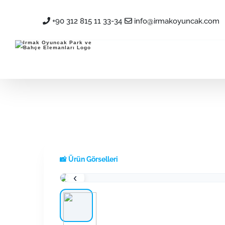
Skip
+90 312 815 11 33-34
info@irmakoyuncak.com
to
content
📸 Ürün Görselleri
‹