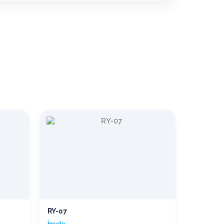
RY-07
İncele →