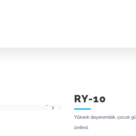
RY-10
1 / 1
›
Yüksek dayanımlılık, çocuk g
ünitesi.