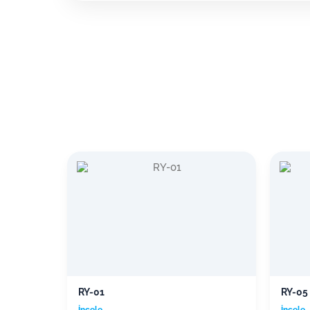
RY-01
RY-05
İncele →
İncele