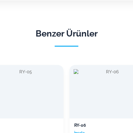
Benzer Ürünler
RY-06
 →
İncele →