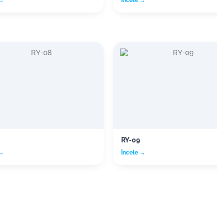
RY-09
 →
İncele →