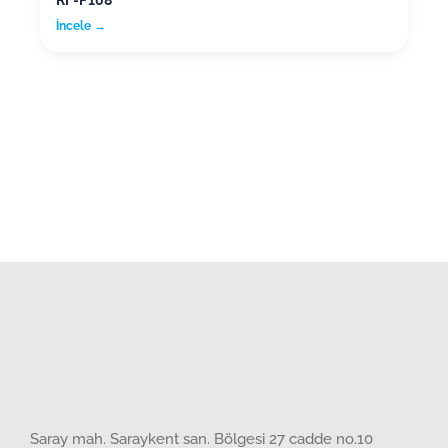
İncele →
Saray mah. Saraykent san. Bölgesi 27 cadde no.10