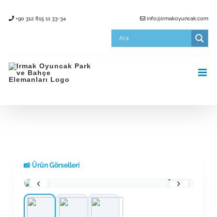
Skip
+90 312 815 11 33-34
info@irmakoyuncak.com
to
content
📸 Ürün Görselleri
1 / 3
‹
›